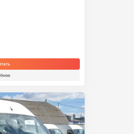
итать
бнее