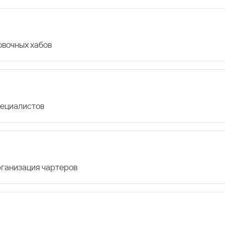
овочных хабов
пециалистов
организация чартеров