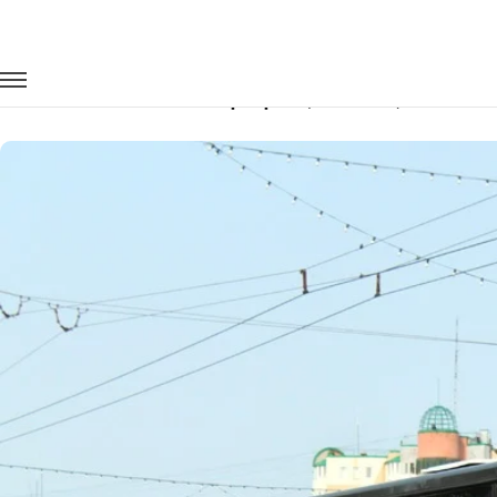
Главная
Автопарк
Автобусы
КАВЗ Аврора (белый)
Заказать КАВЗ Аврора (белый) с води