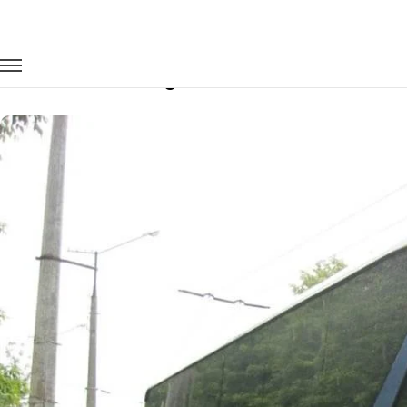
Главная
Автопарк
Автобусы
Yutong
Заказать Yutong с водителем в Томск